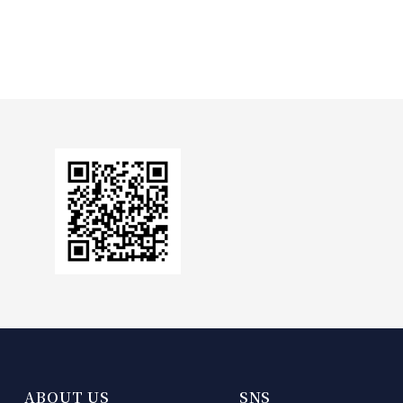
。
ABOUT US
SNS