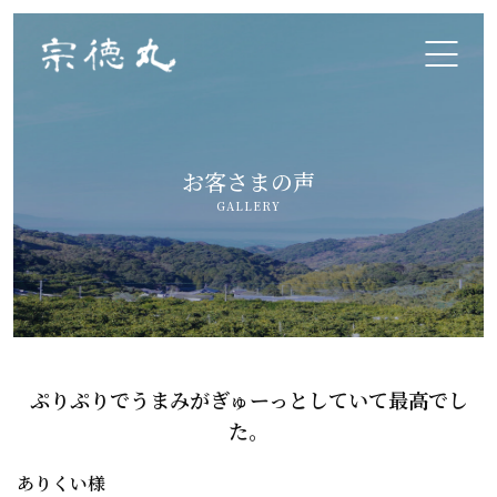
ホーム
お客さまの声
三倍体シングルシードに挑戦
GALLERY
おいしさ・鮮度のこだわり
竹崎カニ
竹崎牡蠣(ゆり姫)
ぷりぷりでうまみがぎゅーっとしていて最高でし
た。
よくあるご質問
ありくい様
年間漁獲スケジュール